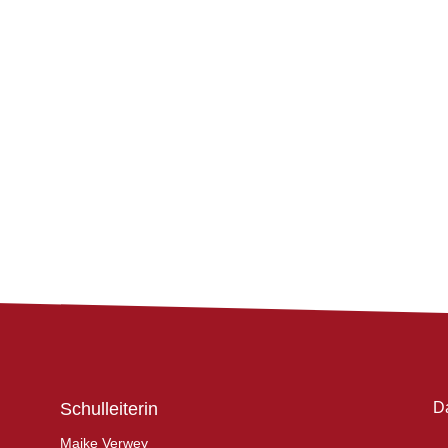
Schulleiterin
D
Maike Verwey